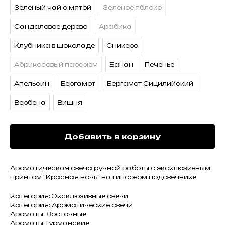
Зелёный чай с мятой
Зеленое яблоко
Сандаловое дерево
Арабика
Клубника в шоколаде
Сникерс
Абрикосовый парфюм
Банан
Печенье
Апельсин
Бергамот
Бергамот Сицилийский
Вербена
Вишня
Добавить в корзину
Ароматическая свеча ручной работы с эксклюзивным
принтом "Красная ночь" на гипсовом подсвечнике
Категория: Эксклюзивные свечи
Категория: Ароматические свечи
Ароматы: Восточные
Ароматы: Гурманские