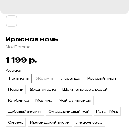
Красная ночь
Nox Flamme
р.
1 199
Аромат
Тюльпаны
Жасмин
Лаванда
Розовый пион
Персик
Вишня-кола
Шампанское с розой
Клубника
Малина
Чай с лимоном
Дубовый вермут
Смородиновый чай
Роза - Мёд
Сирень
Ирландский виски
Лемонграсс