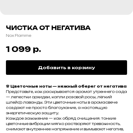
ЧИСТКА ОТ НЕГАТИВА
Nox Flamme
р.
1 099
Добавить в корзину
🌸 Цветочные ноты — нежный оберег от негатива
Представьте, как раскрывается аромат утреннего сада
— лепестки орхидеи, капли розовой росы, лёгкий
шлейф лаванды. Эти цветочные ноты в аромасвече
создают не просто благоухание, а настоящую
энергетическую защиту.
Каждое зажжение — как обряд очищения: тонкие
цветочные вибрации мягко растворяют тревожность,
снимают внутреннее напряжение и вымывают негатив,