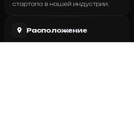
стартапа в нашей индустрии.
Расположение
Мы находимся в
Москве
, что
позволяет нам быть в центре
технологических и деловых
событий страны.
Ингредиенты
Использование ингредиентов
премиум класса
позволяет